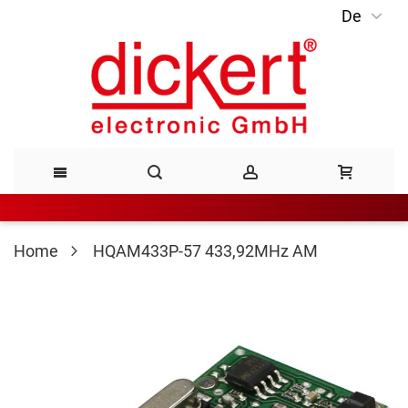
De
Direkt
zum
Inhalt
Home
HQAM433P-57 433,92MHz AM
Zum
Ende
der
Bildergalerie
springen