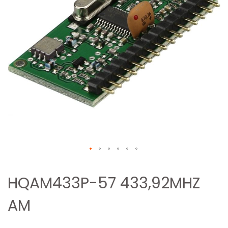
Zum
Anfang
HQAM433P-57 433,92MHZ
der
AM
Bildergalerie
springen