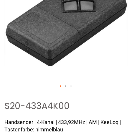
Zum
Anfang
S20-433A4K00
der
Bildergalerie
Handsender | 4-Kanal | 433,92MHz | AM | KeeLoq |
springen
Tastenfarbe: himmelblau