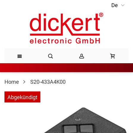
De
Direkt
zum
Inhalt
Home
S20-433A4K00
Zum
Abgekündigt
Ende
der
Bildergalerie
springen