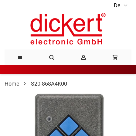
De
Direkt
zum
Inhalt
Home
S20-868A4K00
Zum
Ende
der
Bildergalerie
springen