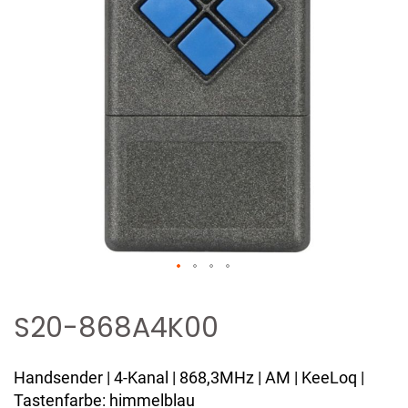
Zum
Anfang
S20-868A4K00
der
Bildergalerie
Handsender | 4-Kanal | 868,3MHz | AM | KeeLoq |
springen
Tastenfarbe: himmelblau