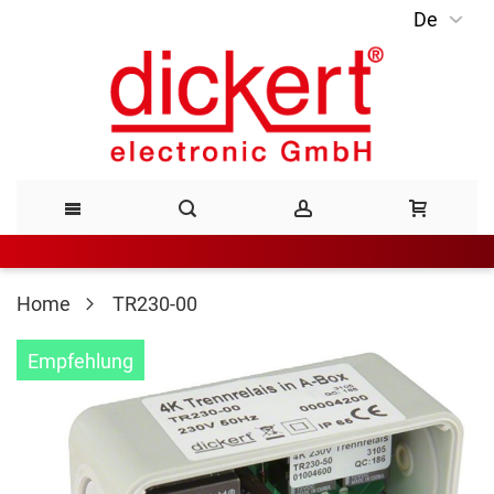
De
Direkt
zum
Inhalt
Home
TR230-00
Zum
Empfehlung
Ende
der
Bildergalerie
springen