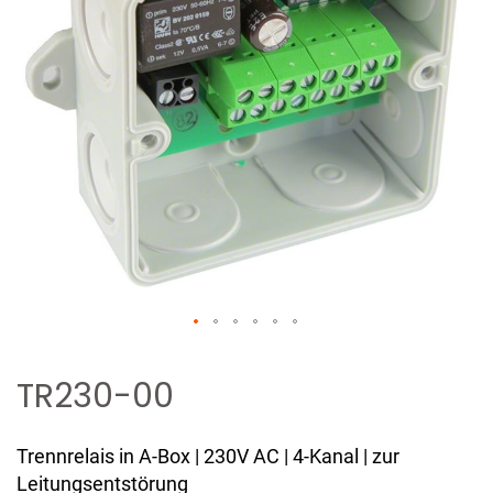
Zum
Anfang
TR230-00
der
Bildergalerie
Trennrelais in A-Box | 230V AC | 4-Kanal | zur
springen
Leitungsentstörung