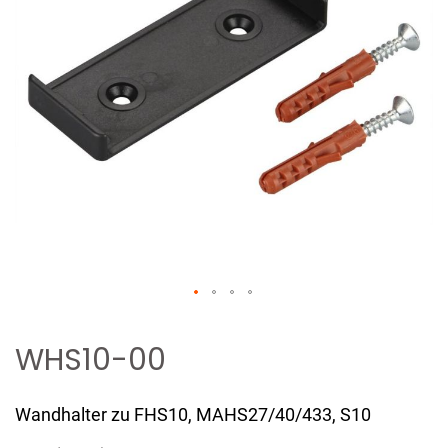
Zum
Anfang
WHS10-00
der
Bildergalerie
Wandhalter zu FHS10, MAHS27/40/433, S10
springen