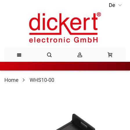
De
Direkt
zum
Inhalt
Home
WHS10-00
Zum
Ende
der
Bildergalerie
springen