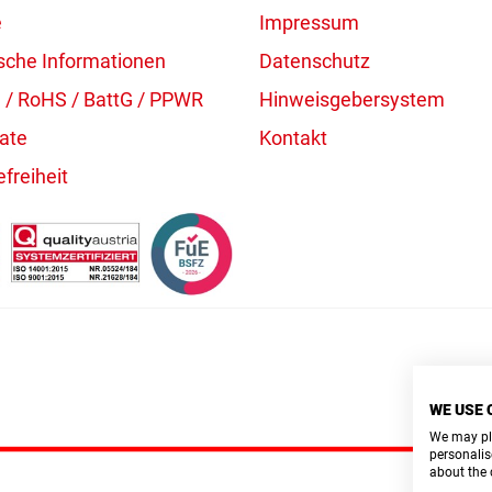
e
Impressum
sche Informationen
Datenschutz
/ RoHS / BattG / PPWR
Hinweisgebersystem
kate
Kontakt
efreiheit
WE USE 
We may pla
personalis
about the 