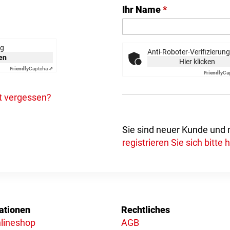
Ihr Name
*
ng
Anti-Roboter-Verifizierung
ken
Hier klicken
Friendly
Captcha ⇗
Friendly
Ca
t vergessen?
Sie sind neuer Kunde und
registrieren Sie sich bitte h
ationen
Rechtliches
lineshop
AGB