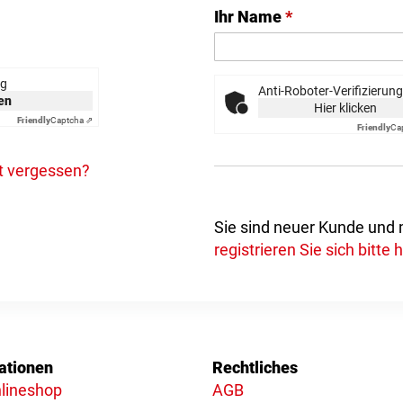
Ihr Name
*
ng
Anti-Roboter-Verifizierung
ken
Hier klicken
Friendly
Captcha ⇗
Friendly
Ca
t vergessen?
Sie sind neuer Kunde und
registrieren Sie sich bitte h
ationen
Rechtliches
lineshop
AGB