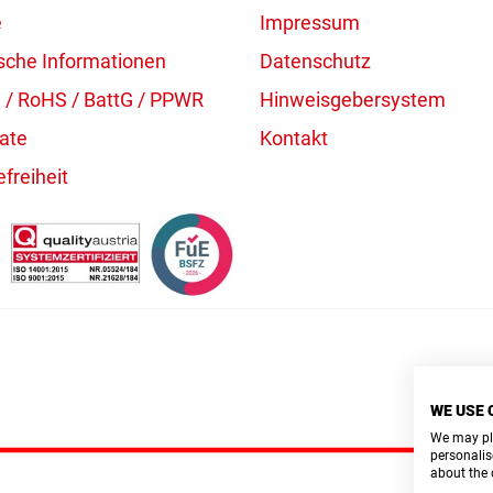
e
Impressum
sche Informationen
Datenschutz
/ RoHS / BattG / PPWR
Hinweisgebersystem
kate
Kontakt
efreiheit
WE USE 
We may pla
personalis
about the 