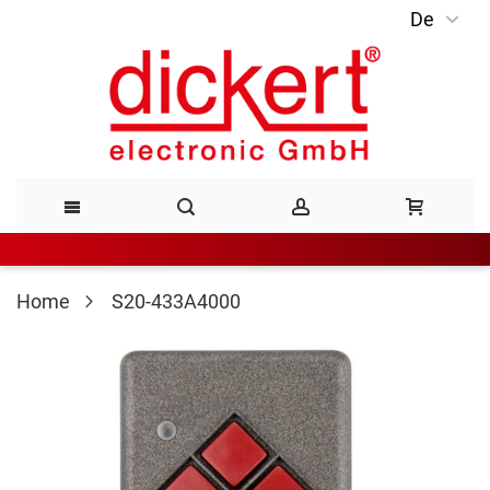
De
Direkt
zum
Inhalt
Home
S20-433A4000
Zum
Ende
der
Bildergalerie
springen