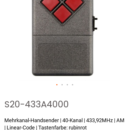
Zum
Anfang
S20-433A4000
der
Bildergalerie
Mehrkanal-Handsender | 40-Kanal | 433,92MHz | AM
springen
| Linear-Code | Tastenfarbe: rubinrot